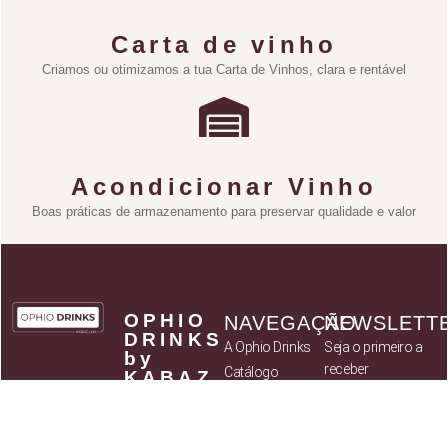
Carta de vinho
Criamos ou otimizamos a tua Carta de Vinhos, clara e rentável
Acondicionar Vinho
Boas práticas de armazenamento para preservar qualidade e valor
OPHIO
NAVEGAÇÃO
NEWSLETT
DRINKS
A Ophio Drinks
Seja o primeiro a
by
receber
Catálogo
KABAZ
novidades sobre
- Art of
Parceiros
Flavours,
novos produtos
Política de
Lda
assim como
privacidade