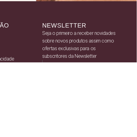
ÇÃO
NEWSLETTER
Seja o primeiro a receber novidades
sobre novos produtos assim como
ofertas exclusivas para os
subscritores da Newsletter
vacidade
ições
Ao subscrever, estou a
concordar com os
Termos e
condições
SUBSCREVER ⟶