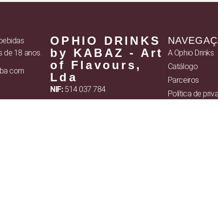
OPHIO DRINKS
NAVEGA
 bebidas
by KABAZ - Art
s de 18 anos.
A Ophio Drinks
of Flavours,
Catálogo
eba com
Lda
Parceiros
NIF:
514 037 784
Política de pri
Sede social:
Termos e Cond
Rua Retiro dos Pacatos,
50, Startup Sintra, 2635-224 Rio de
Contactos
Mouro
Contactos
:
Mail: info@ophiodrinks.pt
Telf: 351 211 334 512
(Chamada para rede
fixa nacional)