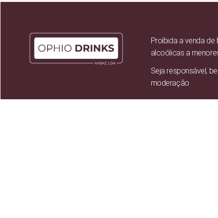
Proíbida a venda de
alcoólicas a menore
Seja responsável, b
moderação