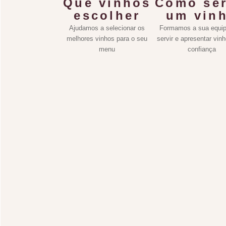
Que vinhos
Como ser
escolher
um vin
Ajudamos a selecionar os
Formamos a sua equip
melhores vinhos para o seu
servir e apresentar vin
menu
confiança