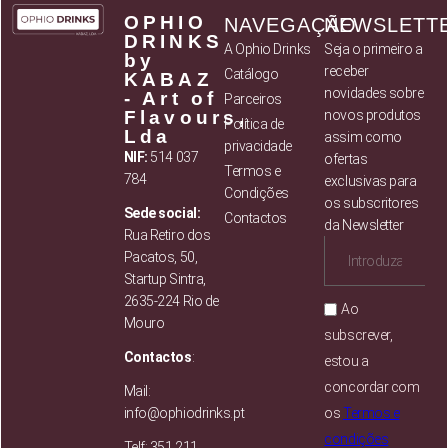
OPHIO
NAVEGAÇÃO
NEWSLETT
DRINKS
A Ophio Drinks
Seja o primeiro a
by
receber
Catálogo
KABAZ
novidades sobre
- Art of
Parceiros
Flavours,
novos produtos
Política de
Lda
assim como
privacidade
NIF:
514 037
ofertas
Termos e
784
exclusivas para
Condições
os subscritores
Sede social:
Contactos
da Newsletter
Rua Retiro dos
Pacatos, 50,
Startup Sintra,
2635-224 Rio de
Ao
Mouro
subscrever,
Contactos
:
estou a
concordar com
Mail:
info@ophiodrinks.pt
os
Termos e
condições
Telf: 351 211