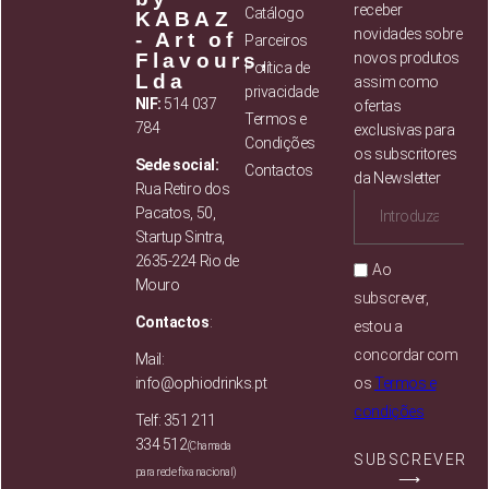
receber
Catálogo
KABAZ
novidades sobre
- Art of
Parceiros
Flavours,
novos produtos
Política de
Lda
assim como
privacidade
NIF:
514 037
ofertas
Termos e
784
exclusivas para
Condições
os subscritores
Sede social:
Contactos
da Newsletter
Rua Retiro dos
Pacatos, 50,
Startup Sintra,
2635-224 Rio de
Ao
Mouro
subscrever,
Contactos
:
estou a
concordar com
Mail:
info@ophiodrinks.pt
os
Termos e
condições
Telf: 351 211
334 512
(Chamada
SUBSCREVER
para rede fixa nacional)
⟶