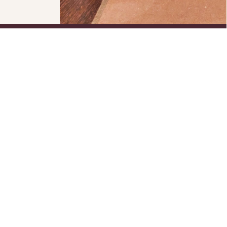
ÇÃO
NEWSLETTER
Seja o primeiro a receber novidades
sobre novos produtos assim como
ofertas exclusivas para os
subscritores da Newsletter
vacidade
ições
Ao subscrever, estou a
concordar com os
Termos e
condições
SUBSCREVER ⟶