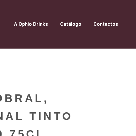
A Ophio Drinks
Catálogo
Contactos
OBRAL,
NAL TINTO
0 75CL