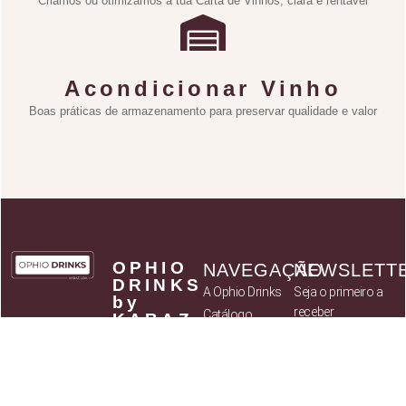
Criamos ou otimizamos a tua Carta de Vinhos, clara e rentável
Acondicionar Vinho
Boas práticas de armazenamento para preservar qualidade e valor
OPHIO
NAVEGAÇÃO
NEWSLETT
DRINKS
A Ophio Drinks
Seja o primeiro a
by
receber
Catálogo
KABAZ
novidades sobre
- Art of
Parceiros
Flavours,
novos produtos
Política de
Lda
assim como
privacidade
NIF:
514 037
ofertas
Termos e