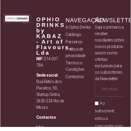
OPHIO
NAVEGAÇÃO
NEWSLETT
DRINKS
A Ophio Drinks
Seja o primeiro a
by
receber
Catálogo
KABAZ
novidades sobre
- Art of
Parceiros
Flavours,
novos produtos
Política de
Lda
assim como
privacidade
NIF:
514 037
ofertas
Termos e
784
exclusivas para
Condições
os subscritores
Sede social:
Contactos
da Newsletter
Rua Retiro dos
Pacatos, 50,
Startup Sintra,
2635-224 Rio de
Ao
Mouro
subscrever,
Contactos
:
estou a
concordar com
Mail: