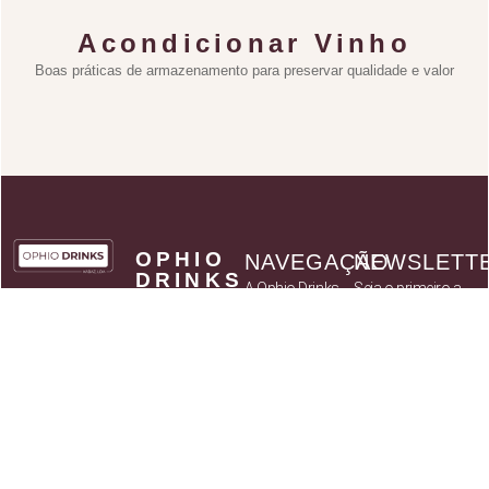
Acondicionar Vinho
Boas práticas de armazenamento para preservar qualidade e valor
OPHIO
NAVEGAÇÃO
NEWSLETT
DRINKS
A Ophio Drinks
Seja o primeiro a
by
receber
Catálogo
KABAZ
novidades sobre
- Art of
Parceiros
Flavours,
novos produtos
Política de
Lda
assim como
privacidade
NIF:
514 037
ofertas
Termos e
784
exclusivas para
Condições
os subscritores
Sede social:
Contactos
da Newsletter