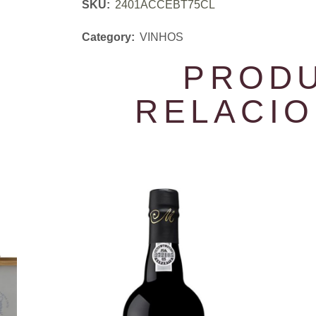
SKU:
2401ACCEBT75CL
Category:
VINHOS
PROD
RELACI