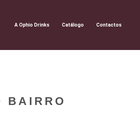
A Ophio Drinks
Catálogo
Contactos
O BAIRRO
L