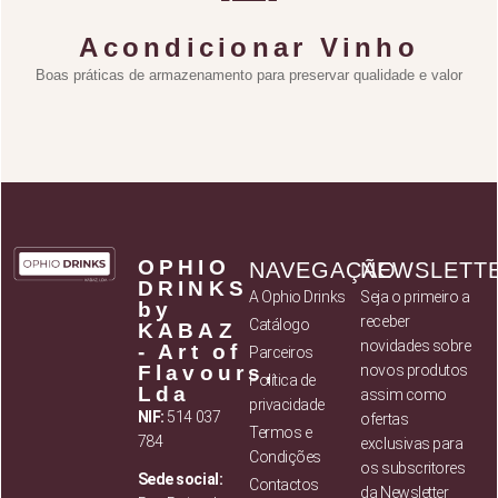
Acondicionar Vinho
Boas práticas de armazenamento para preservar qualidade e valor
OPHIO
NAVEGAÇÃO
NEWSLETT
DRINKS
A Ophio Drinks
Seja o primeiro a
by
receber
Catálogo
KABAZ
novidades sobre
- Art of
Parceiros
Flavours,
novos produtos
Política de
Lda
assim como
privacidade
NIF:
514 037
ofertas
Termos e
784
exclusivas para
Condições
os subscritores
Sede social:
Contactos
da Newsletter