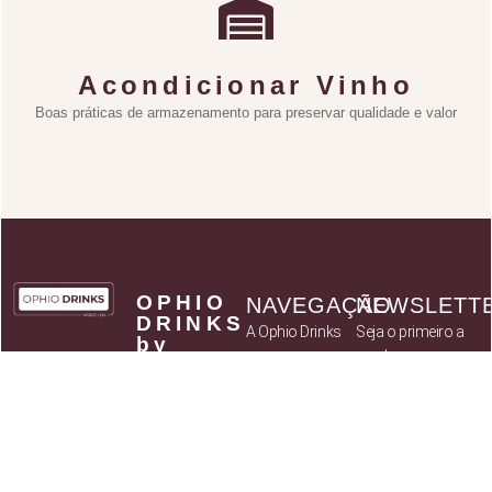
Acondicionar Vinho
Boas práticas de armazenamento para preservar qualidade e valor
OPHIO
NAVEGAÇÃO
NEWSLETT
DRINKS
A Ophio Drinks
Seja o primeiro a
by
receber
Catálogo
KABAZ
novidades sobre
- Art of
Parceiros
Flavours,
novos produtos
Política de
Lda
assim como
privacidade
NIF:
514 037
ofertas
Termos e
784
exclusivas para
Condições