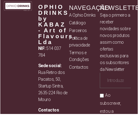
OPHIO
NAVEGAÇÃO
NEWSLETT
DRINKS
A Ophio Drinks
Seja o primeiro a
by
receber
Catálogo
KABAZ
novidades sobre
- Art of
Parceiros
Flavours,
novos produtos
Política de
Lda
assim como
privacidade
NIF:
514 037
ofertas
Termos e
784
exclusivas para
Condições
os subscritores
Sede social:
Contactos
da Newsletter
Rua Retiro dos
Pacatos, 50,
Startup Sintra,
2635-224 Rio de
Ao
Mouro
subscrever,
Contactos
:
estou a
concordar com
Mail:
info@ophiodrinks.pt
os
Termos e
condições
Telf: 351 211