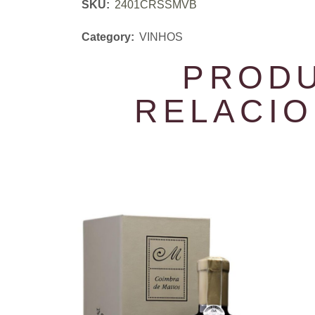
SKU:
2401CRSSMVB
Category:
VINHOS
PROD
RELACI