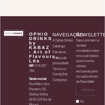
OPHIO
NAVEGAÇÃO
NEWSLETT
DRINKS
A Ophio Drinks
Seja o primeiro a
by
receber
Catálogo
KABAZ
novidades sobre
- Art of
Parceiros
Flavours,
novos produtos
Política de
Lda
assim como
privacidade
NIF:
514 037
ofertas
Termos e
784
exclusivas para
Condições
os subscritores
Sede social:
Contactos
da Newsletter
Rua Retiro dos
Pacatos, 50,
Startup Sintra,
2635-224 Rio de
Ao
Mouro