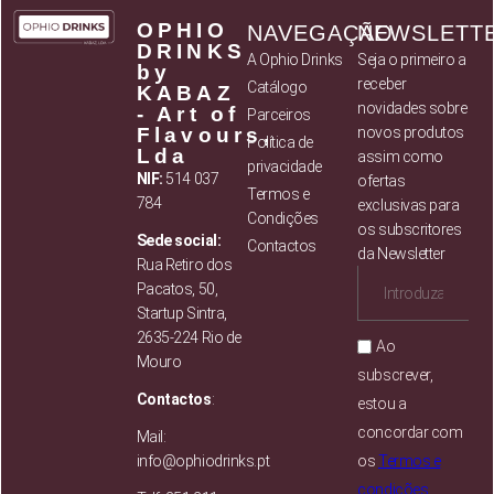
OPHIO
NAVEGAÇÃO
NEWSLETT
DRINKS
A Ophio Drinks
Seja o primeiro a
by
receber
Catálogo
KABAZ
novidades sobre
- Art of
Parceiros
Flavours,
novos produtos
Política de
Lda
assim como
privacidade
NIF:
514 037
ofertas
Termos e
784
exclusivas para
Condições
os subscritores
Sede social:
Contactos
da Newsletter
Rua Retiro dos
Pacatos, 50,
Startup Sintra,
2635-224 Rio de
Ao
Mouro
subscrever,
Contactos
:
estou a
concordar com
Mail:
info@ophiodrinks.pt
os
Termos e
condições