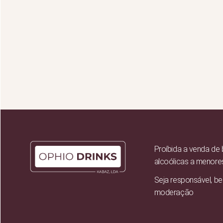
Proíbida a venda de
alcoólicas a menore
Seja responsável, b
moderação