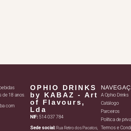
OPHIO DRINKS
NAVEGA
 bebidas
by KABAZ - Art
s de 18 anos.
A Ophio Drinks
of Flavours,
Catálogo
eba com
Lda
Parceiros
NIF:
514 037 784
Política de pri
Sede social:
Termos e Cond
Rua Retiro dos Pacatos,