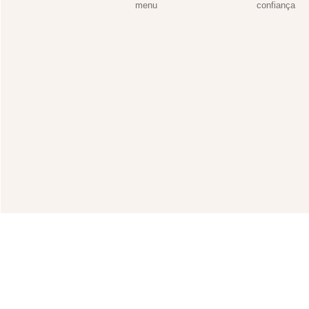
menu
confiança
Proíbida a venda de