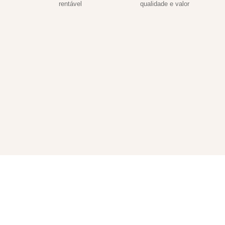
rentável
qualidade e valor
OPHIO DRINKS
NAVEGA
 bebidas