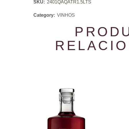
SKU:
2401QAQATR1.5LTS
Category:
VINHOS
PROD
RELACI