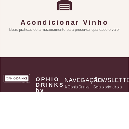
Acondicionar Vinho
Boas práticas de armazenamento para preservar qualidade e valor
OPHIO
NAVEGAÇÃO
NEWSLETT
DRINKS
A Ophio Drinks
Seja o primeiro a
by
receber
Catálogo
KABAZ
novidades sobre
- Art of
Parceiros
Flavours,
novos produtos
Política de
Lda
assim como
privacidade
NIF:
514 037
ofertas
Termos e
784
exclusivas para
Condições