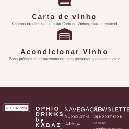
Carta de vinho
Criamos ou otimizamos a tua Carta de Vinhos, clara e rentável
Acondicionar Vinho
Boas práticas de armazenamento para preservar qualidade e valor
OPHIO
NAVEGAÇÃO
NEWSLETT
DRINKS
A Ophio Drinks
Seja o primeiro a
by
receber
Catálogo
KABAZ
novidades sobre