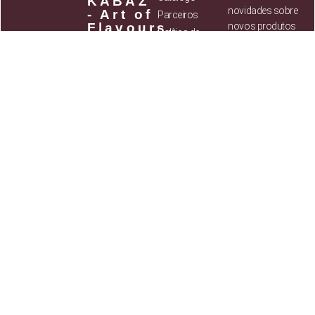
KABAZ
novidades sobre
- Art of
Parceiros
Flavours,
novos produtos
Política de
Lda
assim como
privacidade
NIF:
514 037
ofertas
Termos e
784
exclusivas para
Condições
os subscritores
Sede social:
Contactos
da Newsletter
Rua Retiro dos
Pacatos, 50,
Startup Sintra,
2635-224 Rio de
Ao
Mouro
subscrever,
Contactos
:
estou a
concordar com
Mail:
info@ophiodrinks.pt
os
Termos e
condições
Telf: 351 211
334 512
(Chamada
SUBSCREVER
para rede fixa nacional)
⟶