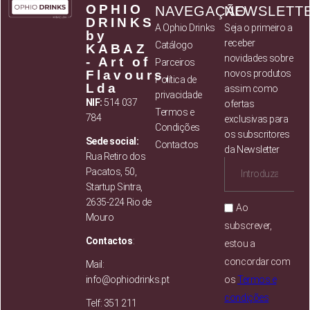
OPHIO
NAVEGAÇÃO
NEWSLETT
DRINKS
A Ophio Drinks
Seja o primeiro a
by
receber
Catálogo
KABAZ
novidades sobre
- Art of
Parceiros
Flavours,
novos produtos
Política de
Lda
assim como
privacidade
NIF:
514 037
ofertas
Termos e
784
exclusivas para
Condições
os subscritores
Sede social:
Contactos
da Newsletter
Rua Retiro dos
Pacatos, 50,
Startup Sintra,
2635-224 Rio de
Ao
Mouro
subscrever,
Contactos
:
estou a
concordar com
Mail:
info@ophiodrinks.pt
os
Termos e
condições
Telf: 351 211