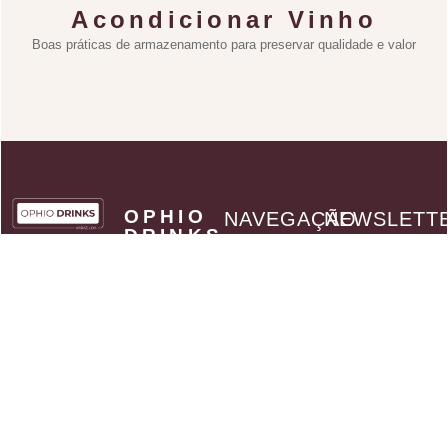
Acondicionar Vinho
Boas práticas de armazenamento para preservar qualidade e valor
OPHIO
NAVEGAÇÃO
NEWSLETT
DRINKS
A Ophio Drinks
Seja o primeiro a
by
receber
Catálogo
KABAZ
novidades sobre
- Art of
Parceiros
Flavours,
novos produtos
Política de
Lda
assim como
privacidade
NIF:
514 037
ofertas
Termos e
784
exclusivas para
Condições
os subscritores
Sede social:
Contactos
da Newsletter
Rua Retiro dos