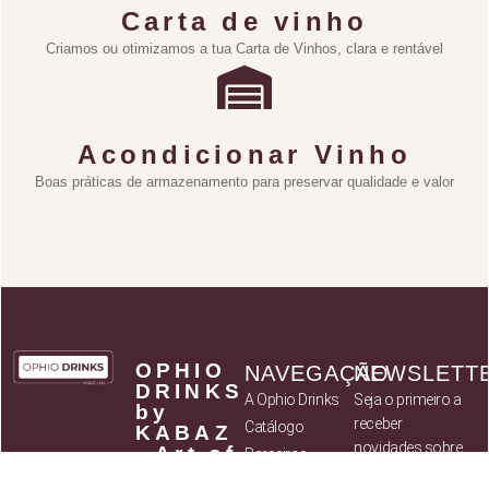
Carta de vinho
Criamos ou otimizamos a tua Carta de Vinhos, clara e rentável
Acondicionar Vinho
Boas práticas de armazenamento para preservar qualidade e valor
OPHIO
NAVEGAÇÃO
NEWSLETT
DRINKS
A Ophio Drinks
Seja o primeiro a
by
receber
Catálogo
KABAZ
novidades sobre
- Art of
Parceiros
Flavours,
novos produtos
Política de