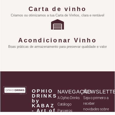
Carta de vinho
Criamos ou otimizamos a tua Carta de Vinhos, clara e rentável
Acondicionar Vinho
Boas práticas de armazenamento para preservar qualidade e valor
OPHIO
NAVEGAÇÃO
NEWSLETT
DRINKS
A Ophio Drinks
Seja o primeiro a
by
receber
Catálogo
KABAZ
novidades sobre
- Art of
Parceiros
novos produtos