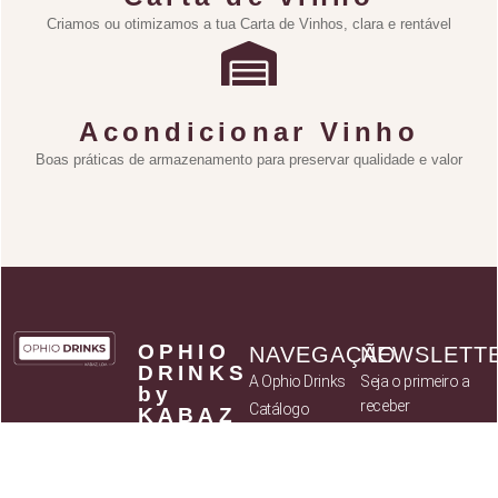
Criamos ou otimizamos a tua Carta de Vinhos, clara e rentável
Acondicionar Vinho
Boas práticas de armazenamento para preservar qualidade e valor
OPHIO
NAVEGAÇÃO
NEWSLETT
DRINKS
A Ophio Drinks
Seja o primeiro a
by
receber
Catálogo
KABAZ
novidades sobre
- Art of
Parceiros
Flavours,
novos produtos
Política de
Lda
assim como
privacidade