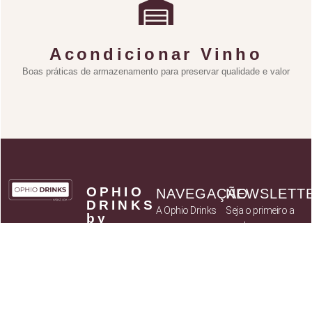
Acondicionar Vinho
Boas práticas de armazenamento para preservar qualidade e valor
OPHIO
NAVEGAÇÃO
NEWSLETT
DRINKS
A Ophio Drinks
Seja o primeiro a
by
receber
Catálogo
KABAZ
novidades sobre
- Art of
Parceiros
Flavours,
novos produtos
Política de
Lda
assim como
privacidade
NIF:
514 037
ofertas
Termos e
784
exclusivas para
Condições