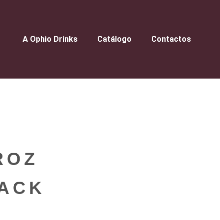
A Ophio Drinks
Catálogo
Contactos
ROZ
PACK