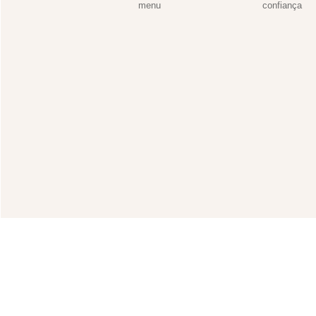
menu
confiança
Proíbida a venda de