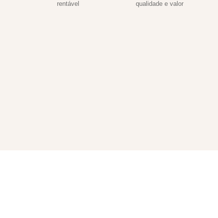
rentável
qualidade e valor
OPHIO DRINKS
NAVEGA
 bebidas