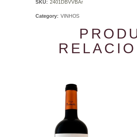
SKU:
2401DBVVBAr
Category:
VINHOS
PROD
RELACI