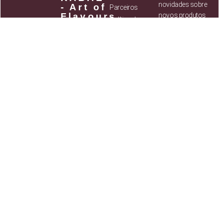
novidades sobre
- Art of
Parceiros
Flavours,
novos produtos
Política de
Lda
assim como
privacidade
NIF:
514 037
ofertas
Termos e
784
exclusivas para
Condições
os subscritores
Sede social:
Contactos
da Newsletter
Rua Retiro dos
Pacatos, 50,
Startup Sintra,
2635-224 Rio de
Ao
Mouro
subscrever,
Contactos
:
estou a
concordar com
Mail:
info@ophiodrinks.pt
os
Termos e
condições
Telf: 351 211
334 512
(Chamada
SUBSCREVER
para rede fixa nacional)
⟶