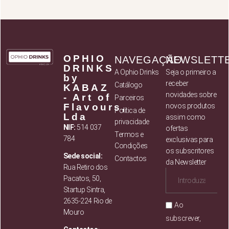
OPHIO
NAVEGAÇÃO
NEWSLETT
DRINKS
A Ophio Drinks
Seja o primeiro a
by
receber
Catálogo
KABAZ
novidades sobre
- Art of
Parceiros
Flavours,
novos produtos
Política de
Lda
assim como
privacidade
NIF:
514 037
ofertas
Termos e
784
exclusivas para
Condições
os subscritores
Sede social:
Contactos
da Newsletter
Rua Retiro dos
Pacatos, 50,
Startup Sintra,
2635-224 Rio de
Ao
Mouro
subscrever,