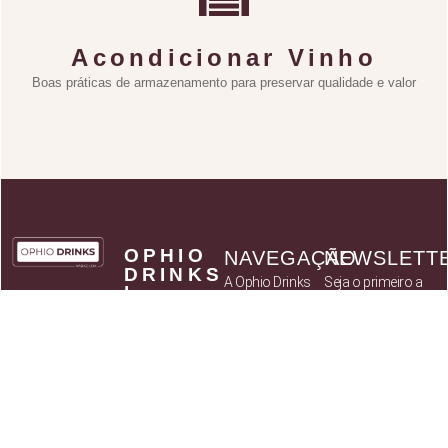
Acondicionar Vinho
Boas práticas de armazenamento para preservar qualidade e valor
OPHIO
NAVEGAÇÃO
NEWSLETT
DRINKS
A Ophio Drinks
Seja o primeiro a
by
receber
Catálogo
KABAZ
novidades sobre
- Art of
Parceiros
Flavours,
novos produtos
Política de
Lda
assim como
privacidade
NIF:
514 037
ofertas
Termos e
784
exclusivas para
Condições
os subscritores
Sede social: