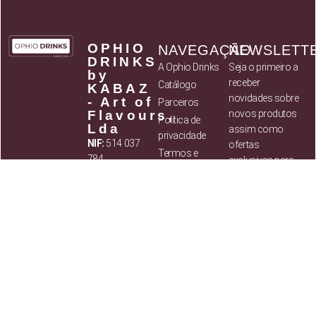
OPHIO
NAVEGAÇÃO
NEWSLETT
DRINKS
A Ophio Drinks
Seja o primeiro a
by
receber
Catálogo
KABAZ
novidades sobre
- Art of
Parceiros
Flavours,
novos produtos
Política de
Lda
assim como
privacidade
NIF:
514 037
ofertas
Termos e
784
exclusivas para
Condições
os subscritores
Sede social:
Contactos
da Newsletter
Rua Retiro dos
Pacatos, 50,
Startup Sintra,
2635-224 Rio de
Ao
Mouro
subscrever,
Contactos
:
estou a
concordar com
Mail: