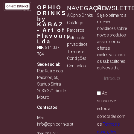
OPHIO
NAVEGAÇÃO
NEWSLETT
DRINKS
A Ophio Drinks
Seja o primeiro a
by
receber
Catálogo
KABAZ
novidades sobre
- Art of
Parceiros
Flavours,
novos produtos
Política de
Lda
assim como
privacidade
NIF:
514 037
ofertas
Termos e
784
exclusivas para
Condições
os subscritores
Sede social:
Contactos
da Newsletter
Rua Retiro dos
Pacatos, 50,
Startup Sintra,
2635-224 Rio de
Ao
Mouro
subscrever,
Contactos
:
estou a
concordar com
Mail:
info@ophiodrinks.pt
os
Termos e
condições